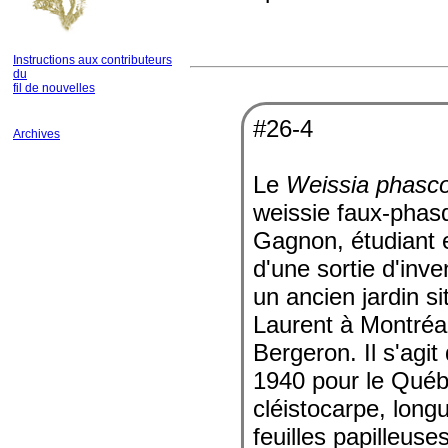
Instructions aux contributeurs
du
fil de nouvelles
#26-4
Archives
Le
Weissia phasc
weissie faux-phasq
Gagnon, étudiant 
d'une sortie d'in
un ancien jardin si
Laurent à Montréal.
Bergeron. Il s'agi
1940 pour le Québe
cléistocarpe, lon
feuilles papilleuse