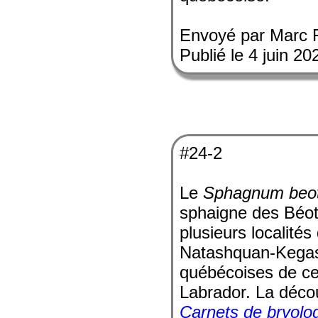
Envoyé par Marc 
Publié le 4 juin 20
#24-2
Le
Sphagnum beo
sphaigne des Béot
plusieurs localité
Natashquan-Kegask
québécoises de cet
Labrador. La découv
Carnets de bryolo