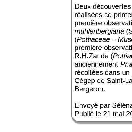
Deux découvertes 
réalisées ce print
première observat
muhlenbergiana
(S
(
Pottiaceae – Mus
première observat
R.H.Zande (
Potti
anciennement
Pha
récoltées dans un j
Cégep de Saint-Lau
Bergeron.
Envoyé par Sélén
Publié le 21 mai 