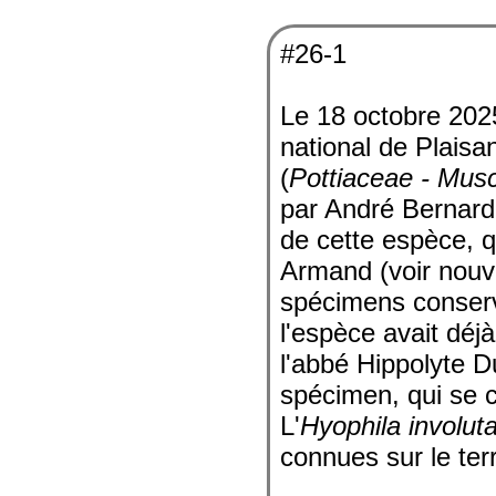
#26-1
Le 18 octobre 2025
national de Plaisan
(
Pottiaceae - Musc
par André Bernard.
de cette espèce, q
Armand (voir nouv
spécimens conservé
l'espèce avait déj
l'abbé Hippolyte D
spécimen, qui se 
L'
Hyophila involut
connues sur le ter