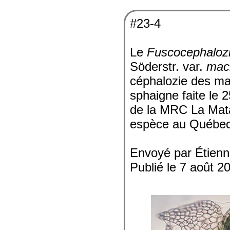
#23-4
Le
Fuscocephaloz
Söderstr. var.
mac
céphalozie des mar
sphaigne faite le 
de la MRC La Mata
espèce au Québec
Envoyé par Étienn
Publié le 7 août 2