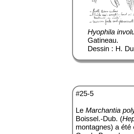
Hyophila invol
Gatineau.
Dessin : H. Du
#25-5
Le
Marchantia po
Boissel.-Dub. (
Hep
montagnes) a été 