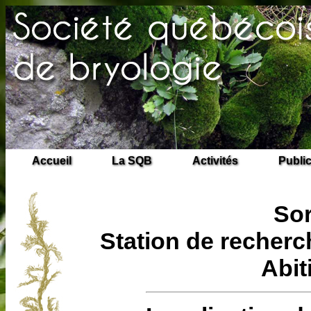
Accueil
La SQB
Activités
Publi
Sor
Station de recherc
Abit