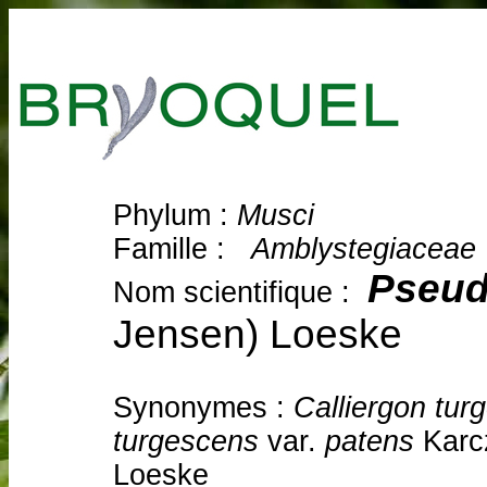
Phylum :
Musci
Famille :
Amblystegiaceae
Pseud
Nom scientifique :
Jensen) Loeske
Synonymes :
Calliergon tur
turgescens
var.
patens
Karc
Loeske