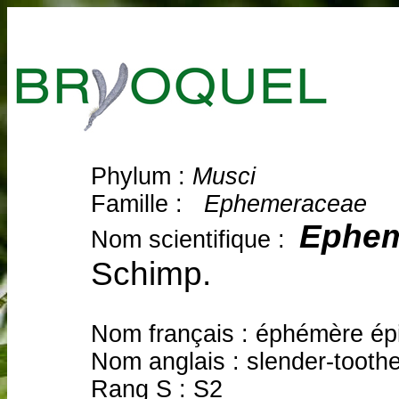
Phylum :
Musci
Famille :
Ephemeraceae
Ephem
Nom scientifique :
Schimp.
Nom français : éphémère ép
Nom anglais : slender-tooth
Rang S : S2