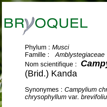
Phylum :
Musci
Famille :
Amblystegiaceae
Campy
Nom scientifique :
(Brid.) Kanda
Synonymes :
Campylium ch
chrysophyllum
var.
brevifoli