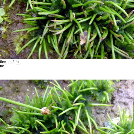
iccia bifurca
sne