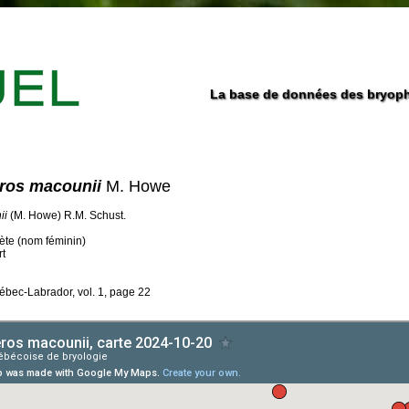
La base de données des bryoph
ros macounii
M. Howe
ii
(M. Howe) R.M. Schust.
rète (nom féminin)
rt
ébec-Labrador, vol. 1, page 22