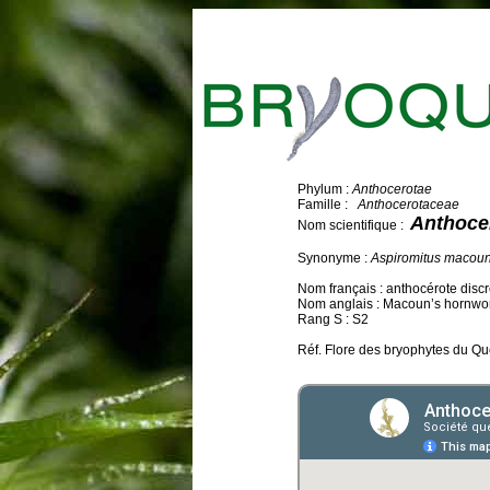
Phylum :
Anthocerotae
Famille :
Anthocerotaceae
Anthoce
Nom scientifique :
Synonyme :
Aspiromitus macoun
Nom français : anthocérote disc
Nom anglais : Macoun’s hornwo
Rang S : S2
Réf. Flore des bryophytes du Qu