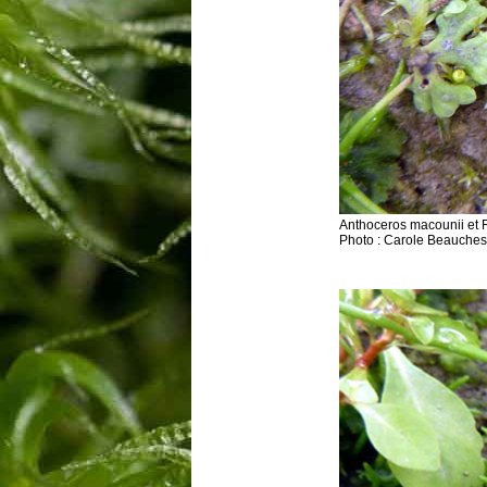
Anthoceros macounii et R
Photo : Carole Beauche